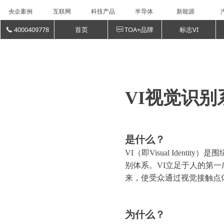
央企案例
互联网
科技产品
半导体
新能源
4000409778
首页
TOA+品牌
标志VI
끅
ꁳ
VI视觉识别
是什么？
VI（即Visual Ide
别体系。VI立足于人的第
来，使受众通过视觉接触点
为什么？