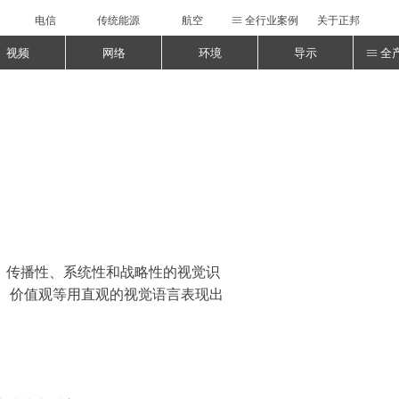
电信
传统能源
航空
全行业案例
关于正邦
ꁔ
视频
网络
环境
导示
全
ꁔ
差别性、传播性、系统性和战略性的视觉识
、价值观等用直观的视觉语言表现出