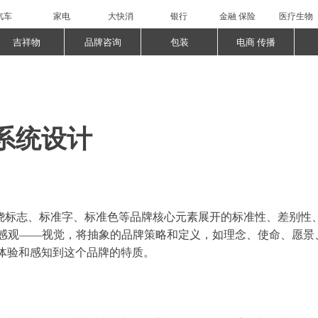
汽车
家电
大快消
银行
金融 保险
医疗生物
吉祥物
品牌咨询
包装
电商 传播
系统设计
ntity）是围绕标志、标准字、标准色等品牌核心元素展开的标准性、
一感观——视觉，将抽象的品牌策略和定义，如理念、使命、愿景
体验和感知到这个品牌的特质。