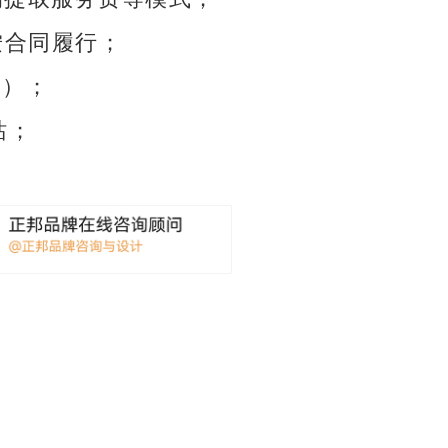
 按合同履行；
管）；
站；