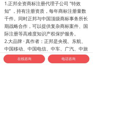
1.正邦全资商标注册代理子公司 “特效
知” ，持有注册资质，每年商标注册量数
千件。同时正邦与中国顶级商标事务所长
期战略合作，可以提供复杂商标案件、国
际注册等高难度知识产权保护服务。
2.大品牌 · 真作者：正邦是央视、东航、
中国移动、中国电信、中车、广汽、中旅
集团、光大集团、阿里健康……等大品牌
在线咨询
电话咨询
标志的设计者（作者）
3.邦标志VI团队，24年只专注标志VI一件
事，分工细，做的专；在LOGO设计领
域，正邦遇见并解决过几乎可能遇见的所
有问题。
如何联系正邦合作？
1、合作专线：400-040-9778