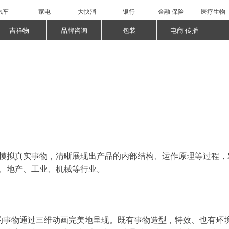
汽车
家电
大快消
银行
金融 保险
医疗生物
吉祥物
品牌咨询
包装
电商 传播
维软件模拟真实事物，清晰展现出产品的内部结构、运作原理等过程
疗、地产、工业、机械等行业。
来的事物通过三维动画完美地呈现。既有事物造型，特效、也有环