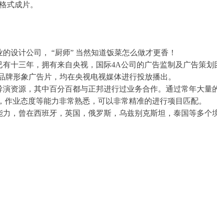
高清格式成片。
业的设计公司， “厨师” 当然知道饭菜怎么做才更香！
立已有十三年，拥有来自央视，国际4A公司的广告监制及广告策
上的品牌形象广告片，均在央视电视媒体进行投放播出。
秀导演资源，其中百分百都与正邦进行过业务合作。通过常年大量
，作业态度等能力非常熟悉，可以非常精准的进行项目匹配。
作能力，曾在西班牙，英国，俄罗斯，乌兹别克斯坦，泰国等多个