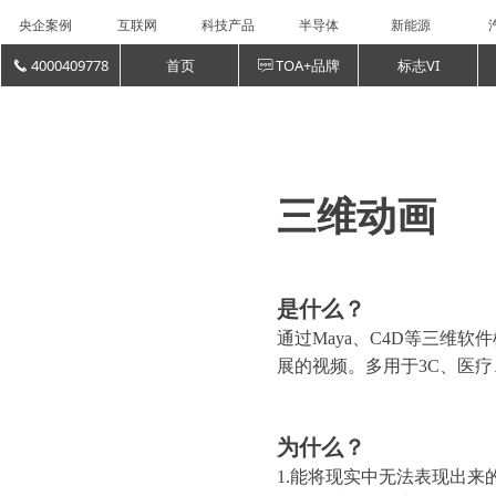
央企案例
互联网
科技产品
半导体
新能源
4000409778
首页
TOA+品牌
标志VI
끅
ꁳ
三维动画
是什么？
通过Maya、C4D等三
展的视频。多用于3C、医
为什么？
1.能将现实中无法表现出