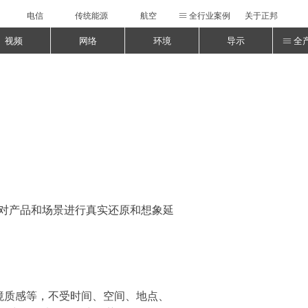
电信
传统能源
航空
全行业案例
关于正邦
ꁔ
视频
网络
环境
导示
全
ꁔ
，对产品和场景进行真实还原和想象延
境质感等，不受时间、空间、地点、