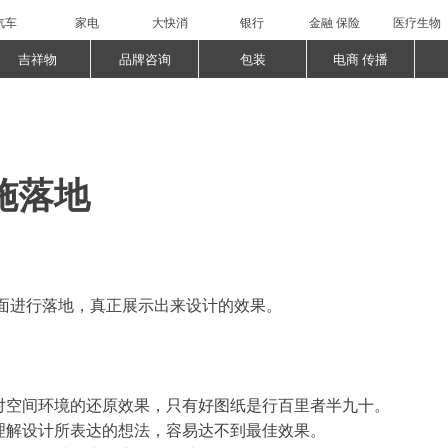
汽车
家电
大快消
银行
金融 保险
医疗生物
吉祥物
品牌咨询
包装
电商 传播
施落地
面进行落地，真正展示出来设计的效果。
了对空间环境的还原效果，只有好图纸是行百里者半九十。
能理解设计所表达的想法，容易达不到最佳效果。