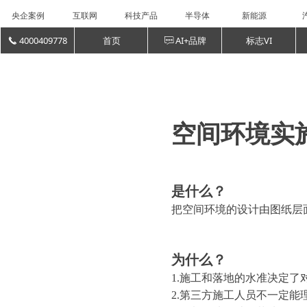
央企案例
互联网
科技产品
半导体
新能源
4000409778
首页
AI+品牌
标志VI
끅
ꁳ
空间环境实
是什么？
把空间环境的设计由图纸层
为什么？
1.施工和落地的水准决定
2.第三方施工人员不一定