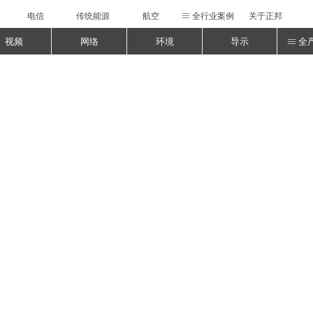
电信
传统能源
航空
全行业案例
关于正邦
ꁔ
视频
网络
环境
导示
全
ꁔ