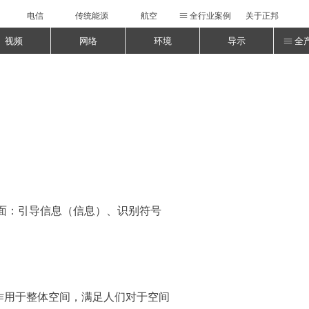
电信
传统能源
航空
全行业案例
关于正邦
ꁔ
视频
网络
环境
导示
全
ꁔ
面：引导信息（信息）、识别符号
作用于整体空间，满足人们对于空间