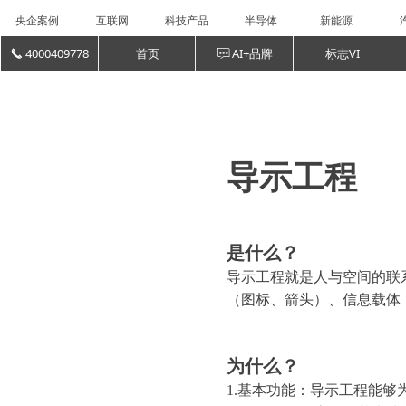
央企案例
互联网
科技产品
半导体
新能源
4000409778
首页
AI+品牌
标志VI
끅
ꁳ
导示工程
是什么？
导示工程就是人与空间的联
（图标、箭头）、信息载体
为什么？
1.基本功能：导示工程能