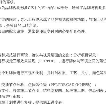
能的需求。
作为品牌视觉形象CIS中的VI中的组成部分，诠释了品牌与视觉
础功能的同时，导示工程也承载了品牌视觉传播的功能，与项目品
验，是项目的点睛之笔。
为项目的配套设施，通常是项目交付时的必要配套条件。
基准和规范进行研读，确认与视觉层面的交集；分析项目背景；
进行视觉三维效果呈现（PPT/PDF），进行牌体与环境空间的
，逐个对牌体进行三视图绘制，并针对材质、工艺、尺寸、颜色等
交通节点分析、点位落位等（PPT/PDF/CAD点位图纸）；
样板文件、牌体施工节点图、结构剖视图、预埋施工图、信息列表
成后进行审核；
工组织计划书进行复核，提供施工进度表；