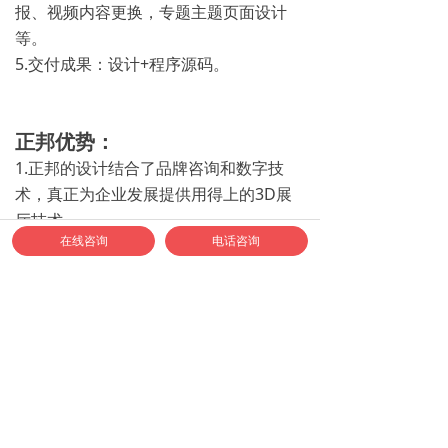
报、视频内容更换，专题主题页面设计
等。
5.交付成果：设计+程序源码。
正邦优势：
1.正邦的设计结合了品牌咨询和数字技
术，真正为企业发展提供用得上的3D展
厅技术。
在线咨询
电话咨询
2.正邦有丰富的电商运维经验，为陶氏化
学制作过在线3D商城，非常熟悉怎么用
3D展厅才能达到最好的效果。
3.700+人规模+前端咨询策划能力+结果
完成能力+可持续能力 = 上线进度快、长
期技术支持。
如何联系正邦合作？