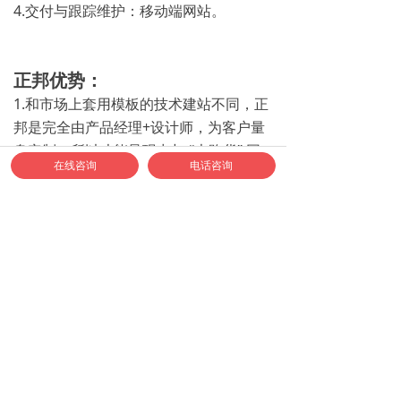
4.交付与跟踪维护：移动端网站。
正邦优势：
1.和市场上套用模板的技术建站不同，正
邦是完全由产品经理+设计师，为客户量
身定制，所以才能呈现出与 “大路货” 网
在线咨询
电话咨询
站区别的效果。
2.正邦的网站建设，是 “拎包入住” 工程，
从规划、设计、前端代码、上线、到云服
务器托管，一站完成。客户直接将域名指
向后，马上就可以上线。
如何联系正邦合作？
1、合作专线：400-040-9778
2、认准正邦官方企业微信