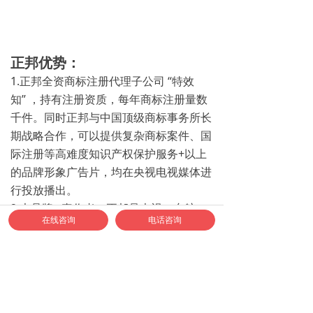
正邦优势：
1.正邦全资商标注册代理子公司 “特效
知” ，持有注册资质
，每年商标注册量数
千件。同时正邦与中国顶级商标事务所长
期战略合作，可以提供复杂商标案件、国
际注册等高难度知识产权保护服务+以上
的品牌形象广告片，均在央视电视媒体进
行投放播出。
2.大品牌 · 真作者：正邦是央视、东航、
在线咨询
电话咨询
中国移动、中国电信、中车、广汽、中旅
集团、光大集团、阿里健康……等大品牌
标志的设计者（作者）
3.邦标志VI团队，24年只专注标志VI一件
事，分工细，做的专；在LOGO设计领