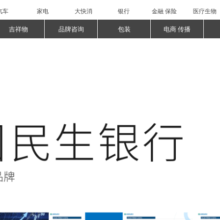
汽车
家电
大快消
银行
金融 保险
医疗生物
吉祥物
品牌咨询
包装
电商 传播