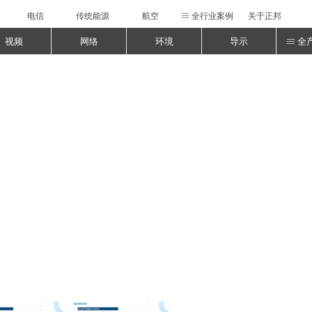
电信
传统能源
航空
全行业案例
关于正邦
ꁔ
视频
网络
环境
导示
全
ꁔ