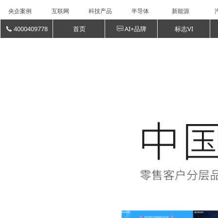
央企案例
互联网
科技产品
半导体
新能源
4000409778
首页
AI+品牌
标志VI
끅
ꁳ