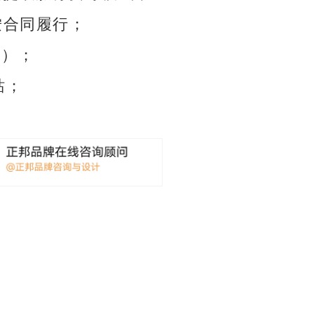
 按合同履行；
管）；
站；