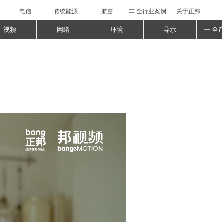
电信
传统能源
航空
全行业案例
关于正邦
ꁔ
视频
网络
环境
导示
全
ꁔ