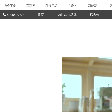
央企案例
互联网
科技产品
半导体
新能源
4000409778
首页
TOA+品牌
标志VI
끅
ꁳ