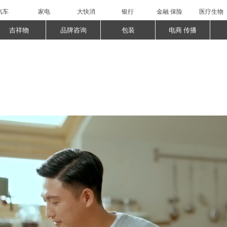
汽车
家电
大快消
银行
金融 保险
医疗生物
吉祥物
品牌咨询
包装
电商 传播