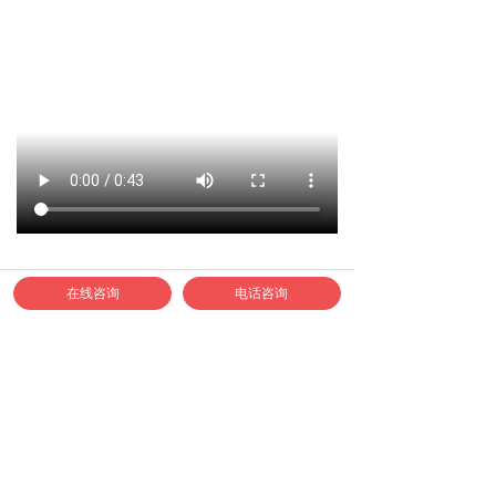
在线咨询
电话咨询
如何联系正邦合作？
1、合作专线：400-040-9778
2、认准正邦官方企业微信